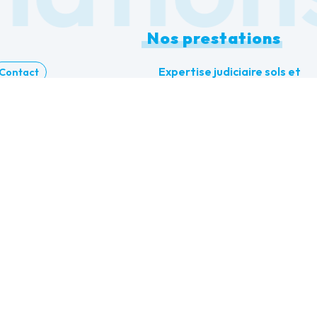
Nos prestations
Expertise judiciaire sols et
Contact
fondations
 avant projet/G2 AVP
Étude géotechnique
Diagnostic fissures maison
Étude de sol G2 AVP
Expertise judiciaire
Bureau d'études géotechniq
Étude de sol G2 Pro
Étude de sol obligatoire
Expertise bâtiment & structu
Étude de sol avant construct
Étude de sol Loi ELAN
Expertise sinistre bâtiment
2026 - Tous droits réservés -
Mentions légales
-
Gestion des