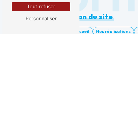
Tout refuser
Plan du site
Personnaliser
Accueil
Nos réalisations
Avant construction
Mission
Mission avant projet/ G2 Pro
Sinistre après construction
©
Vistalid
- 