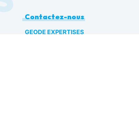
Contactez-nous
GEODE EXPERTISES
205 rue Denis Papin
83130 La Garde
04 83 42 58 91
ue
geode.expertises@orange.fr
re
ion
 cookies