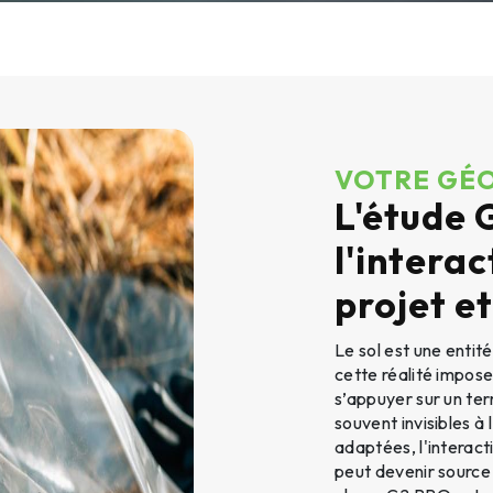
VOTRE GÉO
L'étude 
l'interac
projet et
Le sol est une entit
cette réalité impose
s’appuyer sur un ter
souvent invisibles à 
adaptées, l'interac
peut devenir source