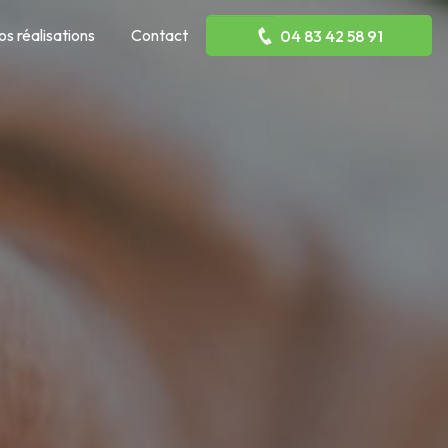
os réalisations
Contact
04 83 42 58 91