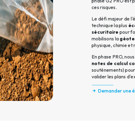
phase G2 PRO est pr
ces risques.
Le défi majeur de l'
technique la plus
éc
sécuritaire
pour fo
mobilisons la
géote
physique, chimie et
En phase PRO, nous 
notes de calcul c
soutènements) pour 
valider les plans d'e
Demander une é