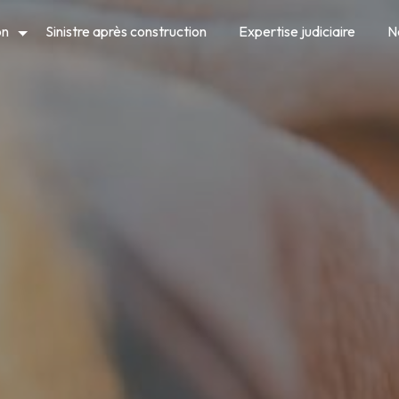
on
Sinistre après construction
Expertise judiciaire
N