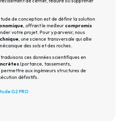
écisément de cerner, réduire ou supprimer
étude de conception est de définir la solution
onomique
, offrant le meilleur
compromis
nder votre projet. Pour y parvenir, nous
chnique
, une science transversale qui allie
 mécanique des sols et des roches.
traduisons ces données scientifiques en
oncrètes
(portance, tassements,
permettre aux ingénieurs structures de
xécution définitifs.
tude G2 PRO