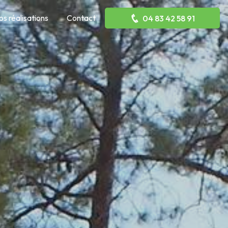
os réalisations
Contact
04 83 42 58 91