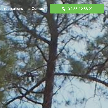
os réalisations
Contact
04 83 42 58 91