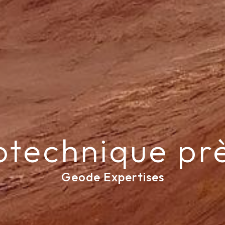
otechnique prè
Geode Expertises